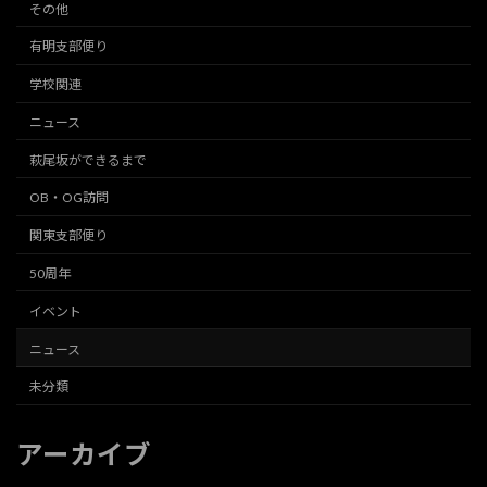
その他
有明支部便り
学校関連
ニュース
萩尾坂ができるまで
OB・OG訪問
関東支部便り
50周年
イベント
ニュース
未分類
アーカイブ