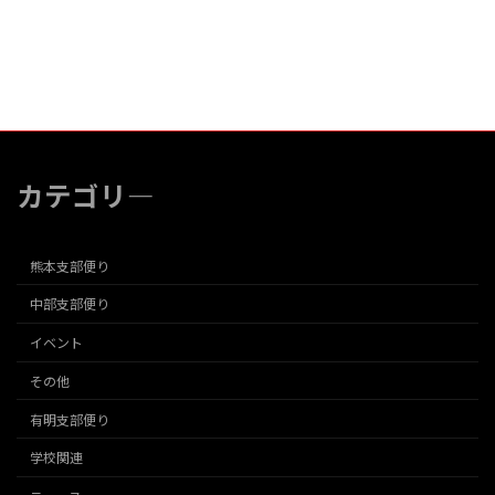
カテゴリ―
熊本支部便り
中部支部便り
イベント
その他
有明支部便り
学校関連