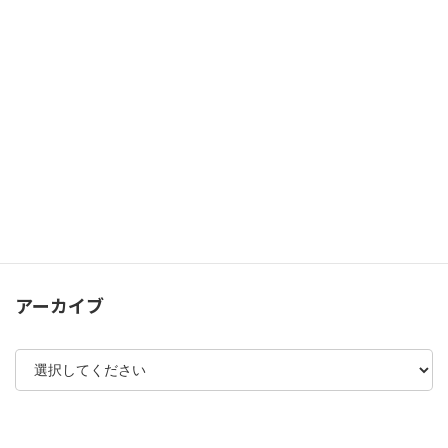
関東支部便り
50周年
イベント
ニュース
中央支部便り
思い出の・・・
未分類
アーカイブ