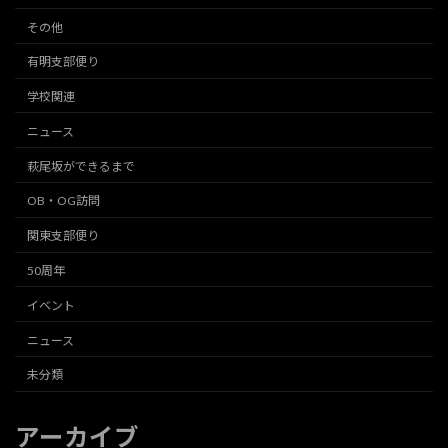
その他
有明支部便り
学校関連
ニュース
萩尾坂ができるまで
OB・OG訪問
関東支部便り
50周年
イベント
ニュース
未分類
アーカイブ